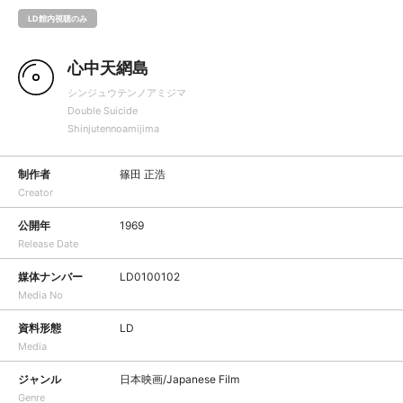
LD館内視聴のみ
心中天網島
シンジュウテンノアミジマ
Double Suicide
Shinjutennoamijima
制作者
篠田 正浩
Creator
公開年
1969
Release Date
媒体ナンバー
LD0100102
Media No
資料形態
LD
Media
ジャンル
日本映画/Japanese Film
Genre