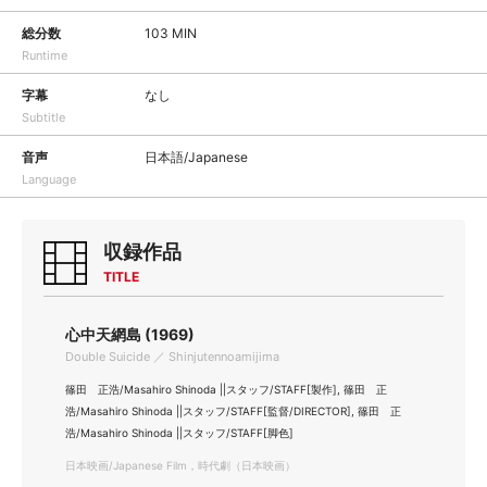
総分数
103 MIN
Runtime
字幕
なし
Subtitle
音声
日本語/Japanese
Language
収録作品
TITLE
心中天網島 (1969)
Double Suicide ／ Shinjutennoamijima
篠田 正浩/Masahiro Shinoda ||スタッフ/STAFF[製作], 篠田 正
浩/Masahiro Shinoda ||スタッフ/STAFF[監督/DIRECTOR], 篠田 正
浩/Masahiro Shinoda ||スタッフ/STAFF[脚色]
日本映画/Japanese Film，時代劇（日本映画）