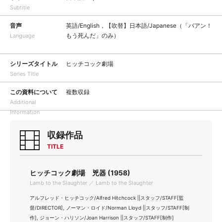
Subtitle
音声
英語/English，【吹替】日本語/Japanese（「バアン！
もう死んだ」のみ）
Language
シリーズタイトル
ヒッチコック劇場
Series Title
この資料について
複数収録
Additional
Information
収録作品
TITLE
ヒッチコック劇場 兇器 (1958)
Lamb to the Slaughter ／ Lamb to the Slaughter
アルフレッド・ヒッチコック/Alfred Hitchcock ||スタッフ/STAFF[監
督/DIRECTOR], ノーマン・ロイド/Norman Lloyd ||スタッフ/STAFF[制
作], ジョーン・ハリソン/Joan Harrison ||スタッフ/STAFF[制作]