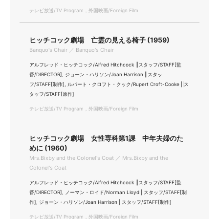
テレビ放送/TV Program，外国映画/Foreign Film
ヒッチコック劇場 亡霊の見える椅子 (1959)
Banquo's Chair ／ Banquo's Chair
アルフレッド・ヒッチコック/Alfred Hitchcock ||スタッフ/STAFF[監
督/DIRECTOR], ジョーン・ハリソン/Joan Harrison ||スタッ
フ/STAFF[制作], ルパート・クロフト・クック/Rupert Croft-Cooke ||ス
タッフ/STAFF[原作]
テレビ放送/TV Program，外国映画/Foreign Film
ヒッチコック劇場 女性専科第1課 中年夫婦のた
めに (1960)
Mrs.Bixby and the Colonel's Coat ／ Mrs.Bixby and the
Colonel's Coat
アルフレッド・ヒッチコック/Alfred Hitchcock ||スタッフ/STAFF[監
督/DIRECTOR], ノーマン・ロイド/Norman Lloyd ||スタッフ/STAFF[制
作], ジョーン・ハリソン/Joan Harrison ||スタッフ/STAFF[制作]
テレビ放送/TV Program，外国映画/Foreign Film