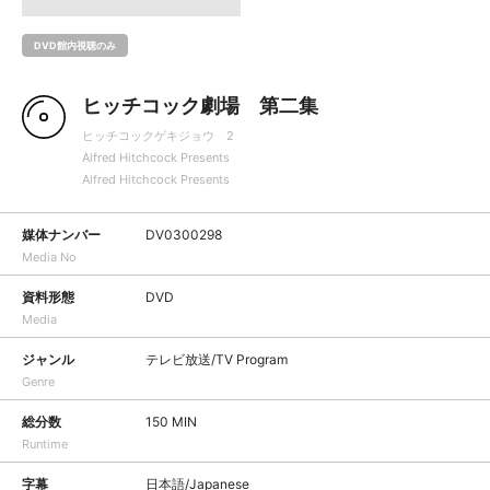
DVD館内視聴のみ
ヒッチコック劇場 第二集
ヒッチコックゲキジョウ 2
Alfred Hitchcock Presents
Alfred Hitchcock Presents
媒体ナンバー
DV0300298
Media No
資料形態
DVD
Media
ジャンル
テレビ放送/TV Program
Genre
総分数
150 MIN
Runtime
字幕
日本語/Japanese