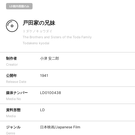
LD館内視聴のみ
戸田家の兄妹
トダケノキョウダイ
The Brothers and Sisters of the Toda Family
Todakeno kyodai
制作者
小津 安二郎
Creator
公開年
1941
Release Date
媒体ナンバー
LD0100438
Media No
資料形態
LD
Media
ジャンル
日本映画/Japanese Film
Genre