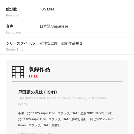
総分数
105 MIN
Runtime
音声
日本語/Japanese
Language
シリーズタイトル
小津安二郎 戦前作品集２
Series Title
収録作品
TITLE
戸田家の兄妹 (1941)
The Brothers and Sisters of the Toda Family ／ Todakeno
kyodai
小津 安二郎/Yasujiro Ozu ||スタッフ/STAFF[監督/DIRECTOR], 小津
安二郎/Yasujiro Ozu ||スタッフ/STAFF[脚本], 磯野 利七郎/Rishichiro
Isono ||スタッフ/STAFF[製作]