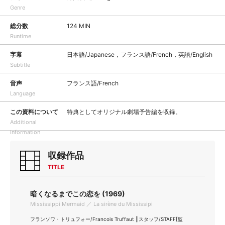
Genre
総分数
124 MIN
Runtime
字幕
日本語/Japanese，フランス語/French，英語/English
Subtitle
音声
フランス語/French
Language
この資料について
特典としてオリジナル劇場予告編を収録。
Additional
Information
収録作品
TITLE
暗くなるまでこの恋を (1969)
Mississippi Mermaid ／ La sirène du Mississipi
フランソワ・トリュフォー/Francois Truffaut ||スタッフ/STAFF[監