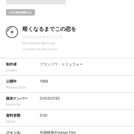
DVD館内視聴のみ
暗くなるまでこの恋を
クラクナルマデコノコイヲ
Mississippi Mermaid
La sirène du Mississipi
制作者
フランソワ・トリュフォー
Creator
公開年
1969
Release Date
媒体ナンバー
DV0202162
Media No
資料形態
DVD
Media
ジャンル
外国映画/Foreign Film