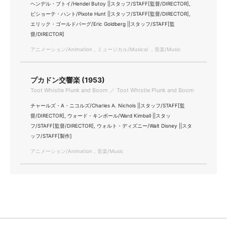
ヘンデル・ブトイ/Hendel Butoy ||スタッフ/STAFF[監督/DIRECTOR],
ピショーテ・ハント/Pixote Hunt ||スタッフ/STAFF[監督/DIRECTOR],
エリック・ゴールドバーグ/Eric Goldberg ||スタッフ/STAFF[監
督/DIRECTOR]
アニメーション/Animation，ミュージカル/Musical ，音楽/Music
プカドン交響楽 (1953)
Toot Whistle Plunk and Boom ／ Toot Whistle Plunk and Boom
チャールズ・A・ニコルズ/Charles A. Nichols ||スタッフ/STAFF[監
督/DIRECTOR], ウォード・キンボール/Ward Kimball ||スタッ
フ/STAFF[監督/DIRECTOR], ウォルト・ディズニー/Walt Disney ||スタ
ッフ/STAFF[製作]
アニメーション/Animation，音楽/Music