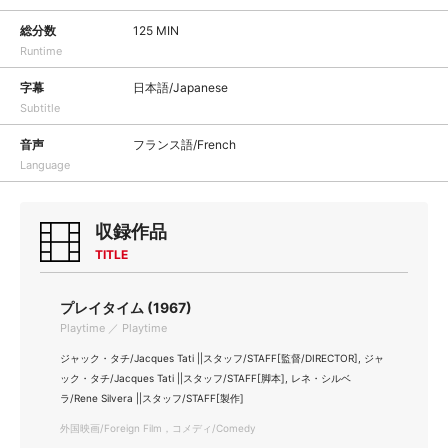
総分数
125 MIN
Runtime
字幕
日本語/Japanese
Subtitle
音声
フランス語/French
Language
収録作品
TITLE
プレイタイム (1967)
Playtime ／ Playtime
ジャック・タチ/Jacques Tati ||スタッフ/STAFF[監督/DIRECTOR], ジャ
ック・タチ/Jacques Tati ||スタッフ/STAFF[脚本], レネ・シルベ
ラ/Rene Silvera ||スタッフ/STAFF[製作]
外国映画/Foreign Film，コメディ/Comedy