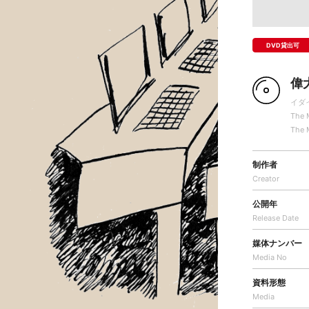
DVD貸出可
偉
イダ
The 
The 
制作者
Creator
公開年
Release Date
媒体ナンバー
Media No
資料形態
Media