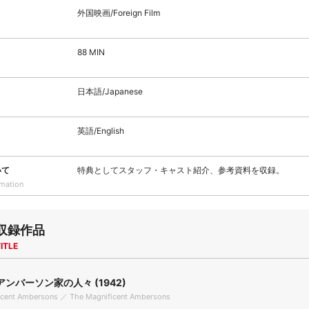
外国映画/Foreign Film
88 MIN
日本語/Japanese
英語/English
いて
特典としてスタッフ・キャスト紹介、参考資料を収録。
rmation
収録作品
ITLE
ンバーソン家の人々 (1942)
icent Ambersons ／ The Magnificent Ambersons