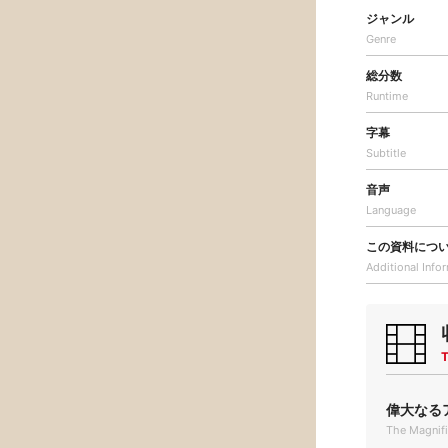
ジャンル
Genre
総分数
Runtime
字幕
Subtitle
音声
Language
この資料につ
Additional
Info
T
偉大なるア
The Magnif