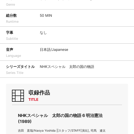
Genre
総分数
50 MIN
Runtime
字幕
なし
Subtitle
音声
日本語/Japanese
Language
シリーズタイトル
NHKスペシャル 太郎の国の物語
Series Title
収録作品
TITLE
NHKスペシャル 太郎の国の物語 6 明治憲法
(1989)
吉田 直哉/Naoya Yoshida ||スタッフ/STAFF[演出], 司馬 遼太