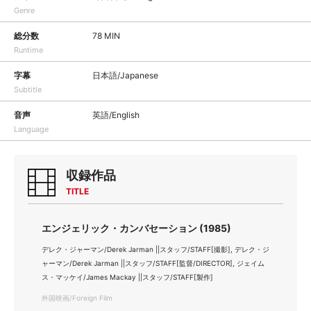
Genre
総分数
78 MIN
Runtime
字幕
日本語/Japanese
Subtitle
音声
英語/English
Language
収録作品
TITLE
エンジェリック・カンバセーション (1985)
デレク・ジャーマン/Derek Jarman ||スタッフ/STAFF[撮影], デレク・ジ
ャーマン/Derek Jarman ||スタッフ/STAFF[監督/DIRECTOR], ジェイム
ス・マッケイ/James Mackay ||スタッフ/STAFF[製作]
外国映画/Foreign Film