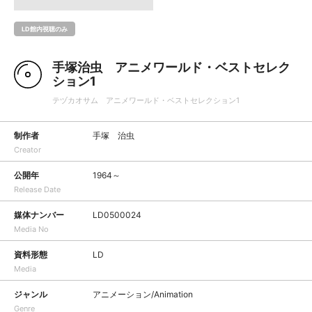
LD館内視聴のみ
手塚治虫 アニメワールド・ベストセレク
ション1
テヅカオサム アニメワールド・ベストセレクション1
制作者
手塚 治虫
Creator
公開年
1964～
Release Date
媒体ナンバー
LD0500024
Media No
資料形態
LD
Media
ジャンル
アニメーション/Animation
Genre