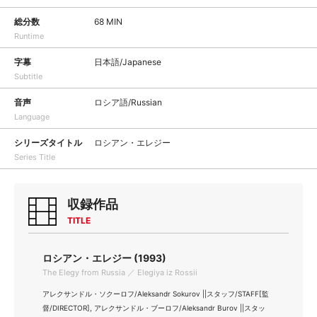
総分数
68 MIN
Runtime
字幕
日本語/Japanese
Subtitle
音声
ロシア語/Russian
Language
シリーズタイトル
ロシアン・エレジー
Series Title
収録作品
TITLE
ロシアン・エレジー (1993)
The Elegy from Russia ／ Elegiya iz Rossii
アレクサンドル・ソクーロフ/Aleksandr Sokurov ||スタッフ/STAFF[監
督/DIRECTOR], アレクサンドル・ブーロフ/Aleksandr Burov ||スタッ