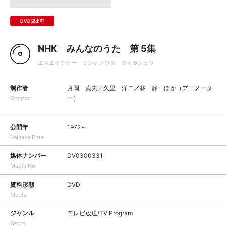
DVD貸出可
NHK みんなのうた 第 5集
エヌエイチケー ミンナノウタ ダイ 5シュウ
制作者
月岡 貞夫／久里 洋二／林 静一ほか（アニメータ
ー）
Creator
公開年
1972～
Release Date
媒体ナンバー
DV0300331
Media No
資料形態
DVD
Media
ジャンル
テレビ放送/TV Program
Genre