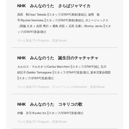
NHK みんなのうた さらばジャマイカ
高田 勲/Isao Takada ||スタッフ/STAFF[美術(影絵)], 波岡 龍
平/Ryuhei Namioka ||スタッフ/STAFF[美術(影絵)], ボニージャックス
（西脇 久夫 + 吉田 秀行 + 鹿島 武臣 + 玉田 元康）/Bonny Jacks ||スタ
ッフ/STAFF[音楽(歌)]
テレビ放送/TV Program，音楽/Music
NHK みんなのうた 誕生日のチャチャチャ
カルロス・マルキオリ/Carlos Marchiori ||スタッフ/STAFF[絵], 玉川
砂記子/Sakiko Tamagawa ||スタッフ/STAFF[音楽(歌)], 坂本児童合唱団
||スタッフ/STAFF[音楽(歌)]
テレビ放送/TV Program，アニメーション/Animation，音楽/Music
NHK みんなのうた コキリコの歌
伊藤 京子/Kyoko Ito ||スタッフ/STAFF[音楽(歌)]
テレビ放送/TV Program，音楽/Music