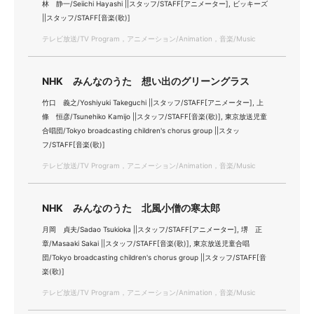
林 静一/Seiichi Hayashi ||スタッフ/STAFF[アニメーター], ビッキーズ
||スタッフ/STAFF[音楽(歌)]
テレビ放送/TV Program，アニメーション/Animation，音楽/Music
NHK みんなのうた 想い出のグリーングラス
竹口 義之/Yoshiyuki Takeguchi ||スタッフ/STAFF[アニメーター], 上
條 恒彦/Tsunehiko Kamijo ||スタッフ/STAFF[音楽(歌)], 東京放送児童
合唱団/Tokyo broadcasting children's chorus group ||スタッ
フ/STAFF[音楽(歌)]
テレビ放送/TV Program，アニメーション/Animation，音楽/Music
NHK みんなのうた 北風小僧の寒太郎
月岡 貞夫/Sadao Tsukioka ||スタッフ/STAFF[アニメーター], 堺 正
章/Masaaki Sakai ||スタッフ/STAFF[音楽(歌)], 東京放送児童合唱
団/Tokyo broadcasting children's chorus group ||スタッフ/STAFF[音
楽(歌)]
テレビ放送/TV Program，アニメーション/Animation，音楽/Music