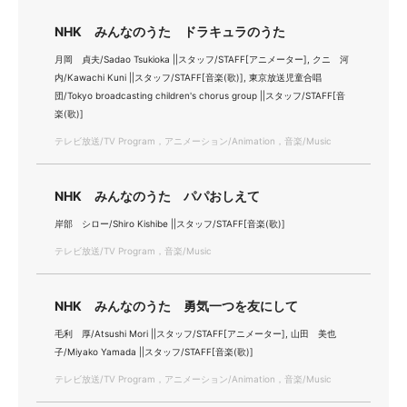
NHK みんなのうた ドラキュラのうた
月岡 貞夫/Sadao Tsukioka ||スタッフ/STAFF[アニメーター], クニ 河
内/Kawachi Kuni ||スタッフ/STAFF[音楽(歌)], 東京放送児童合唱
団/Tokyo broadcasting children's chorus group ||スタッフ/STAFF[音
楽(歌)]
テレビ放送/TV Program，アニメーション/Animation，音楽/Music
NHK みんなのうた パパおしえて
岸部 シロー/Shiro Kishibe ||スタッフ/STAFF[音楽(歌)]
テレビ放送/TV Program，音楽/Music
NHK みんなのうた 勇気一つを友にして
毛利 厚/Atsushi Mori ||スタッフ/STAFF[アニメーター], 山田 美也
子/Miyako Yamada ||スタッフ/STAFF[音楽(歌)]
テレビ放送/TV Program，アニメーション/Animation，音楽/Music