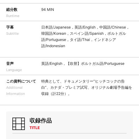
総分数
94 MIN
Runtime
字幕
日本語/Japanese，英語/English，中国語/Chinese，
韓国語/Korean，スペイン語/Spanish，ポルトガル
Subtitle
語/Portuguese，タイ語/Thai，インドネシア
語/Indonesian
音声
英語/English，【吹替】ポルトガル語/Portuguese
Language
この資料について
特典として、ドキュメンタリー“ヒッチコックの告
白”、カナダ・プレミア試写、オリジナル劇場予告編を
Additional
収録（計22分）。
Information
収録作品
TITLE