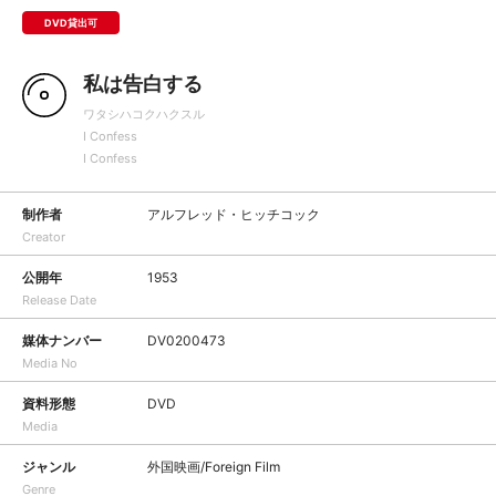
DVD貸出可
私は告白する
ワタシハコクハクスル
I Confess
I Confess
制作者
アルフレッド・ヒッチコック
Creator
公開年
1953
Release Date
媒体ナンバー
DV0200473
Media No
資料形態
DVD
Media
ジャンル
外国映画/Foreign Film
Genre