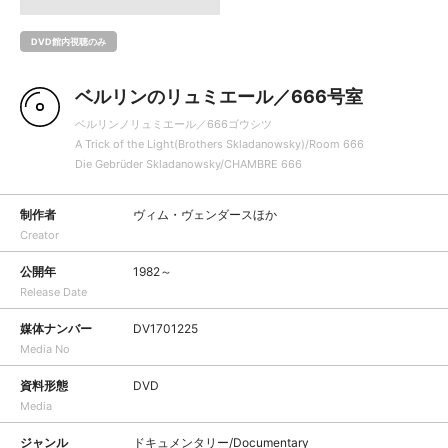
DVD館内視聴のみ
ベルリンのリュミエール／666号室
ベルリンノリュミエール／666ゴウシツ
A Trick of the Light(Brothers Skladanowsky)/Room 666
Die Gebrüder Skladanowsky/CHAMBRE 666
制作者
ヴィム・ヴェンダースほか
Creator
公開年
1982～
Release Date
媒体ナンバー
DV1701225
Media No
資料形態
DVD
Media
ジャンル
ドキュメンタリー/Documentary