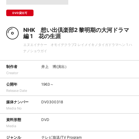
DVD貸出可
NHK 想い出倶楽部2 黎明期の大河ドラマ
編 1 花の生涯
エヌエイチケー オモイデクラブ2 レイメイキノタイガドラマヘン 1 ハ
ナノショウガイ
制作者
井上 博(演出）
Creator
公開年
1963～
Release Date
媒体ナンバー
DV0300318
Media No
資料形態
DVD
Media
ジャンル
テレビ放送/TV Program