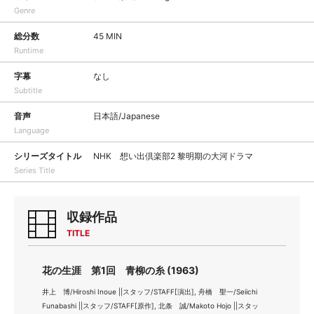
Genre
総分数
45 MIN
Runtime
字幕
なし
Subtitle
音声
日本語/Japanese
Language
シリーズタイトル
NHK 想い出倶楽部2 黎明期の大河ドラマ
Series Title
収録作品
TITLE
花の生涯 第1回 青柳の糸 (1963)
井上 博/Hiroshi Inoue ||スタッフ/STAFF[演出], 舟橋 聖一/Seiichi
Funabashi ||スタッフ/STAFF[原作], 北条 誠/Makoto Hojo ||スタッ