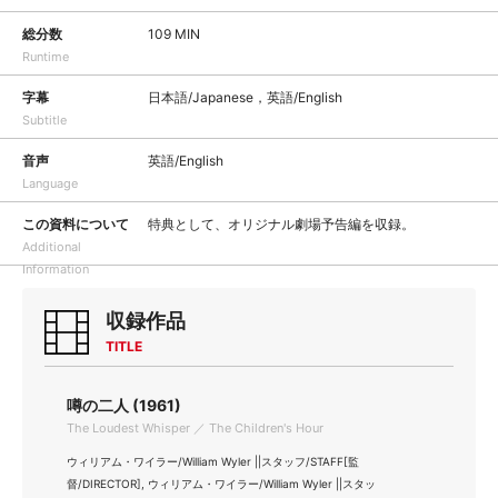
総分数
109 MIN
Runtime
字幕
日本語/Japanese，英語/English
Subtitle
音声
英語/English
Language
この資料について
特典として、オリジナル劇場予告編を収録。
Additional
Information
収録作品
TITLE
噂の二人 (1961)
The Loudest Whisper ／ The Children's Hour
ウィリアム・ワイラー/William Wyler ||スタッフ/STAFF[監
督/DIRECTOR], ウィリアム・ワイラー/William Wyler ||スタッ