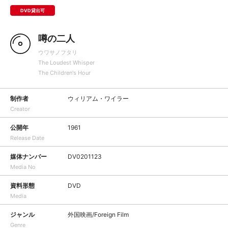
DVD貸出可
噂の二人
ウワサノフタリ
The Loudest Whisper
The Children's Hour
制作者
ウィリアム・ワイラー
Creator
公開年
1961
Release Date
媒体ナンバー
DV0201123
Media No
資料形態
DVD
Media
ジャンル
外国映画/Foreign Film
Genre