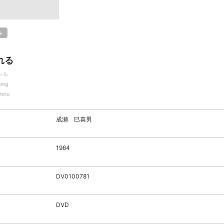
み
れる
レル
ning
reru
成瀬 巳喜男
1964
DV0100781
DVD