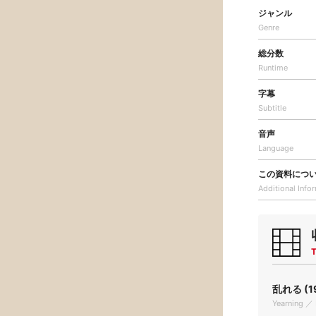
ジャンル
Genre
総分数
Runtime
字幕
Subtitle
音声
Language
この資料につ
Additional
Info
T
乱れる (1
Yearning ／ 