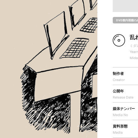
DVD館内視聴の
乱
ミダ
Year
Mida
制作者
Creator
公開年
Release Date
媒体ナンバー
Media No
資料形態
Media