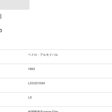
カ
ペドロ・アルモドバル
1993
LD0201064
LD
外国映画/Foreign Film