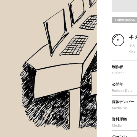
LD館内視聴のみ
キ
キカ
Kika
制作者
Creator
公開年
Release Date
媒体ナンバー
Media No
資料形態
Media
ジャンル