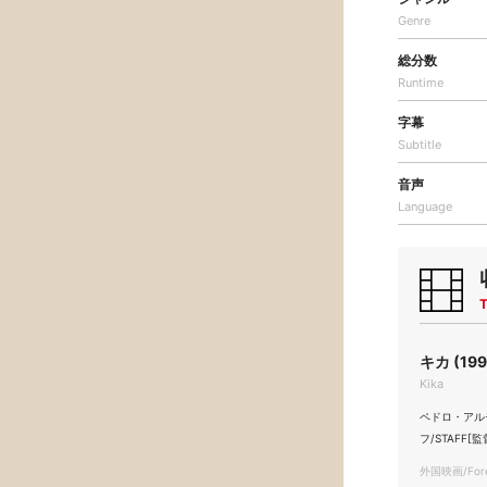
Genre
総分数
Runtime
字幕
Subtitle
音声
Language
T
キカ (199
Kika
ペドロ・アルモドバ
フ/STAFF[監
外国映画/Forei