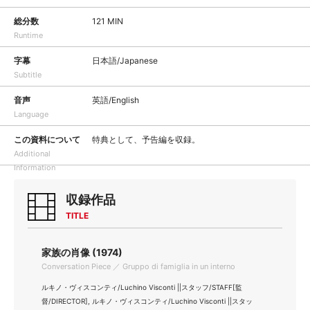
総分数
121 MIN
Runtime
字幕
日本語/Japanese
Subtitle
音声
英語/English
Language
この資料について
特典として、予告編を収録。
Additional
Information
収録作品
TITLE
家族の肖像 (1974)
Conversation Piece ／ Gruppo di famiglia in un interno
ルキノ・ヴィスコンティ/Luchino Visconti ||スタッフ/STAFF[監
督/DIRECTOR], ルキノ・ヴィスコンティ/Luchino Visconti ||スタッ