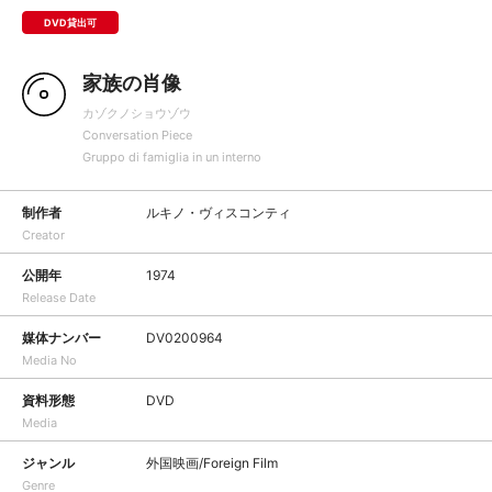
DVD貸出可
家族の肖像
カゾクノショウゾウ
Conversation Piece
Gruppo di famiglia in un interno
制作者
ルキノ・ヴィスコンティ
Creator
公開年
1974
Release Date
媒体ナンバー
DV0200964
Media No
資料形態
DVD
Media
ジャンル
外国映画/Foreign Film
Genre