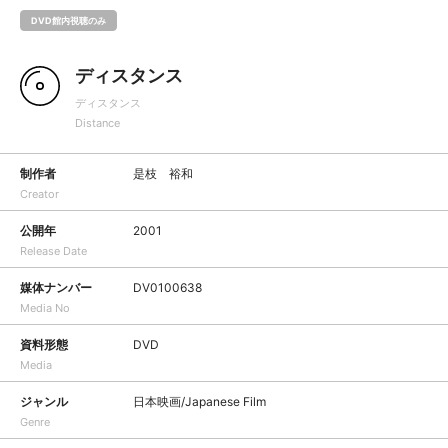
DVD館内視聴のみ
ディスタンス
ディスタンス
Distance
制作者
是枝 裕和
Creator
公開年
2001
Release Date
媒体ナンバー
DV0100638
Media No
資料形態
DVD
Media
ジャンル
日本映画/Japanese Film
Genre