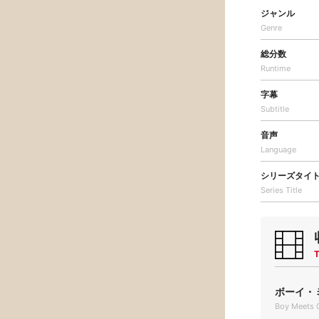
ジャンル
Genre
総分数
Runtime
字幕
Subtitle
音声
Language
シリーズタイ
Series Title
T
ボーイ・ミ
Boy Meets G