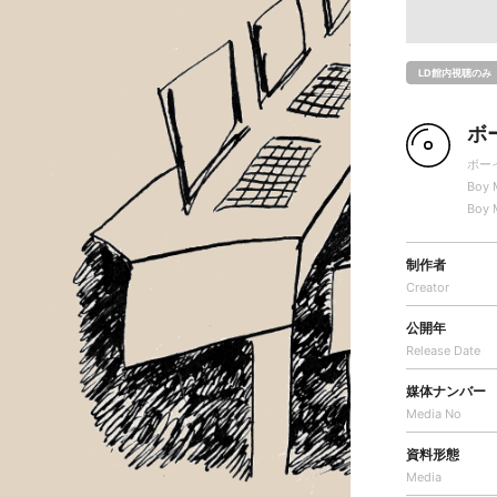
LD館内視聴のみ
ボ
ボー
Boy 
Boy 
制作者
Creator
公開年
Release Date
媒体ナンバー
Media No
資料形態
Media