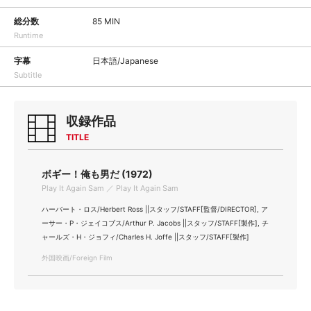
総分数
85 MIN
Runtime
字幕
日本語/Japanese
Subtitle
収録作品
TITLE
ボギー！俺も男だ (1972)
Play It Again Sam ／ Play It Again Sam
ハーバート・ロス/Herbert Ross ||スタッフ/STAFF[監督/DIRECTOR], ア
ーサー・P・ジェイコブス/Arthur P. Jacobs ||スタッフ/STAFF[製作], チ
ャールズ・H・ジョフィ/Charles H. Joffe ||スタッフ/STAFF[製作]
外国映画/Foreign Film