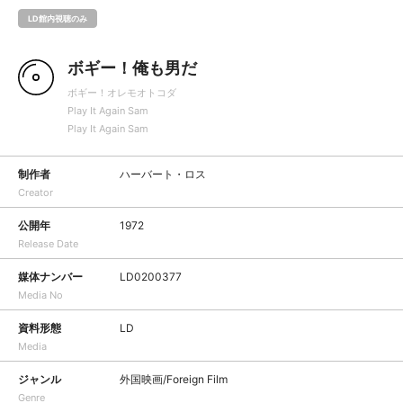
LD館内視聴のみ
ボギー！俺も男だ
ボギー！オレモオトコダ
Play It Again Sam
Play It Again Sam
制作者
ハーバート・ロス
Creator
公開年
1972
Release Date
媒体ナンバー
LD0200377
Media No
資料形態
LD
Media
ジャンル
外国映画/Foreign Film
Genre