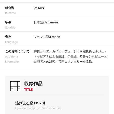
総分数
95 MIN
Runtime
字幕
日本語/Japanese
Subtitle
音声
フランス語/French
Language
この資料について
特典として、カイエ・デュ・シネマ編集長セルジュ・
トゥビアナによる解説、予告編、監督インタビューと
Additional
出演者との対談、音声コメンタリーを収録。
Information
収録作品
TITLE
逃げ去る恋 (1978)
Love on the Run ／ L'amour en fuite