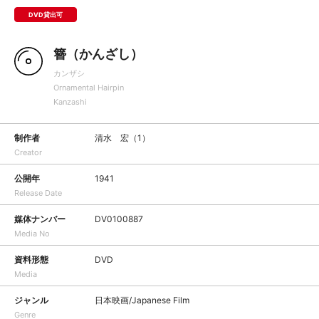
DVD貸出可
簪（かんざし）
カンザシ
Ornamental Hairpin
Kanzashi
制作者
清水 宏（1）
Creator
公開年
1941
Release Date
媒体ナンバー
DV0100887
Media No
資料形態
DVD
Media
ジャンル
日本映画/Japanese Film
Genre