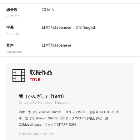
総分数
70 MIN
Runtime
字幕
日本語/Japanese，英語/English
Subtitle
音声
日本語/Japanese
Language
収録作品
TITLE
簪（かんざし） (1941)
Ornamental Hairpin ／ Kanzashi
清水 宏（1）/Hiroshi Shimizu ||スタッフ/STAFF[監督/DIRECTOR], 清
水 宏（1）/Hiroshi Shimizu ||スタッフ/STAFF[脚色], 井伏 鱒
二/Masuji Ibuse ||スタッフ/STAFF[原作]
日本映画/Japanese Film