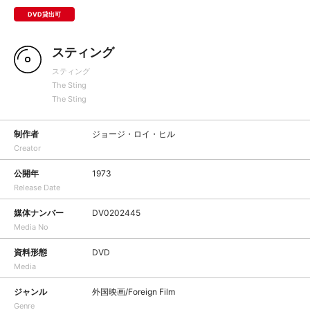
DVD貸出可
スティング
スティング
The Sting
The Sting
制作者
ジョージ・ロイ・ヒル
Creator
公開年
1973
Release Date
媒体ナンバー
DV0202445
Media No
資料形態
DVD
Media
ジャンル
外国映画/Foreign Film
Genre