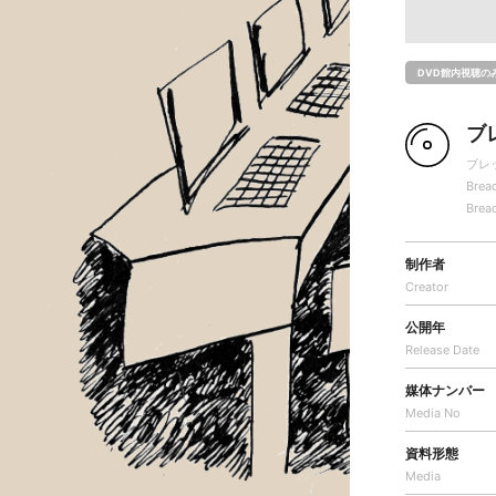
DVD館内視聴の
ブ
ブレ
Brea
Brea
制作者
Creator
公開年
Release Date
媒体ナンバー
Media No
資料形態
Media