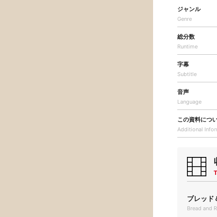
ジャンル
Genre
総分数
Runtime
字幕
Subtitle
音声
Language
この資料につ
Additional
Info
T
ブレッド＆
Bread and 