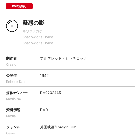
DVD貸出可
疑惑の影
ギワクノカゲ
Shadow of a Doubt
Shadow of a Doubt
制作者
アルフレッド・ヒッチコック
Creator
公開年
1942
Release Date
媒体ナンバー
DV0202465
Media No
資料形態
DVD
Media
ジャンル
外国映画/Foreign Film
Genre