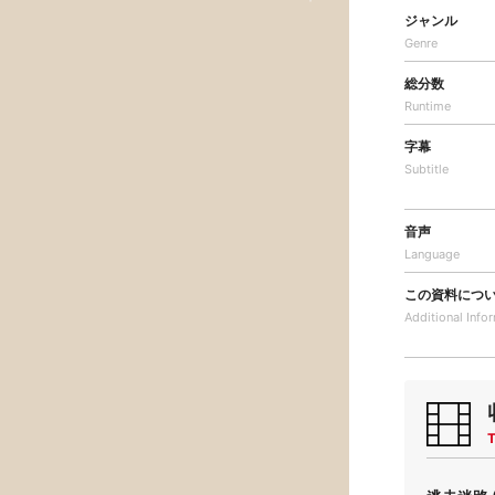
ジャンル
Genre
総分数
Runtime
字幕
Subtitle
音声
Language
この資料につ
Additional
Info
T