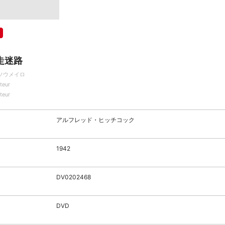
走迷路
ソウメイロ
teur
teur
アルフレッド・ヒッチコック
1942
DV0202468
DVD