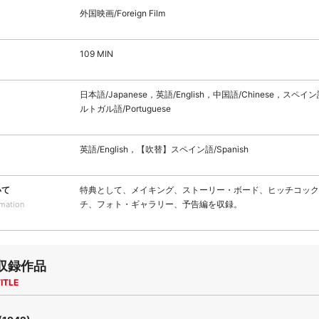
外国映画/Foreign Film
109 MIN
日本語/Japanese，英語/English，中国語/Chinese，スペイン
ルトガル語/Portuguese
英語/English，【吹替】スペイン語/Spanish
いて
特典として、メイキング、ストーリー・ボード、ヒッチコック
チ、フォト・ギャラリー、予告編を収録。
rmation
収録作品
ITLE