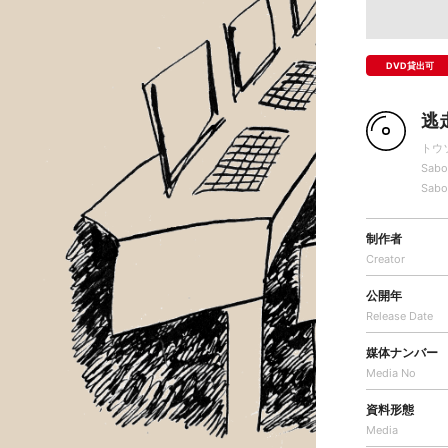
DVD貸出可
逃
トウ
Sabo
Sabo
制作者
Creator
公開年
Release Date
媒体ナンバー
Media No
資料形態
Media