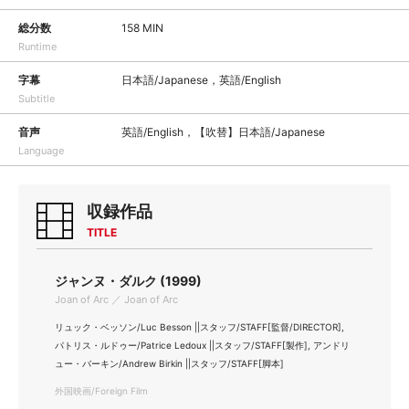
総分数
158 MIN
Runtime
字幕
日本語/Japanese，英語/English
Subtitle
音声
英語/English，【吹替】日本語/Japanese
Language
収録作品
TITLE
ジャンヌ・ダルク (1999)
Joan of Arc ／ Joan of Arc
リュック・ベッソン/Luc Besson ||スタッフ/STAFF[監督/DIRECTOR],
パトリス・ルドゥー/Patrice Ledoux ||スタッフ/STAFF[製作], アンドリ
ュー・バーキン/Andrew Birkin ||スタッフ/STAFF[脚本]
外国映画/Foreign Film