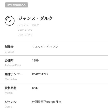
DVD館内視聴のみ
ジャンヌ・ダルク
ジャンヌ・ダルク
Joan of Arc
Joan of Arc
制作者
リュック・ベッソン
Creator
公開年
1999
Release Date
媒体ナンバー
DV0201722
Media No
資料形態
DVD
Media
ジャンル
外国映画/Foreign Film
Genre