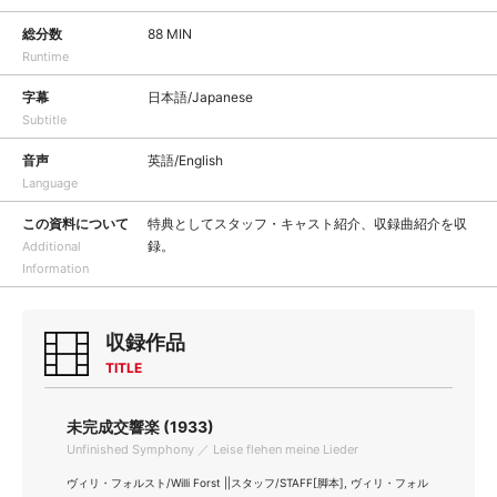
総分数
88 MIN
Runtime
字幕
日本語/Japanese
Subtitle
音声
英語/English
Language
この資料について
特典としてスタッフ・キャスト紹介、収録曲紹介を収
録。
Additional
Information
収録作品
TITLE
未完成交響楽 (1933)
Unfinished Symphony ／ Leise flehen meine Lieder
ヴィリ・フォルスト/Willi Forst ||スタッフ/STAFF[脚本], ヴィリ・フォル