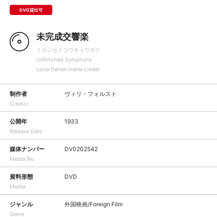
DVD貸出可
未完成交響楽
ミカンセイコウキョウガク
Unfinished Symphony
Leise flehen meine Lieder
制作者
ヴィリ・フォルスト
Creator
公開年
1933
Release Date
媒体ナンバー
DV0202542
Media No
資料形態
DVD
Media
ジャンル
外国映画/Foreign Film
Genre