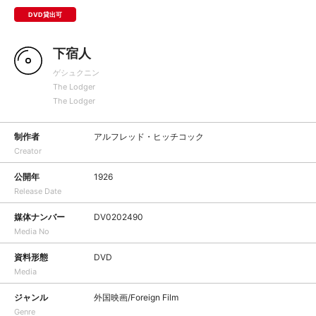
DVD貸出可
下宿人
ゲシュクニン
The Lodger
The Lodger
制作者
アルフレッド・ヒッチコック
Creator
公開年
1926
Release Date
媒体ナンバー
DV0202490
Media No
資料形態
DVD
Media
ジャンル
外国映画/Foreign Film
Genre