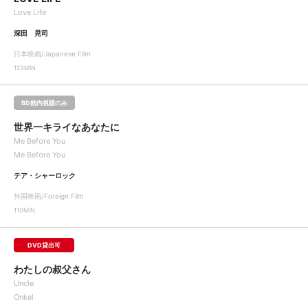
Love Life
深田 晃司
日本映画/Japanese Film
123MIN
BD館内視聴のみ
世界一キライなあなたに
Me Before You
Me Before You
テア・シャーロック
外国映画/Foreign Film
110MIN
DVD貸出可
わたしの叔父さん
Uncle
Onkel