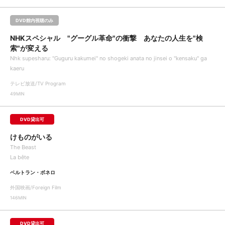
DVD館内視聴のみ
NHKスペシャル "グーグル革命"の衝撃 あなたの人生を"検
索"が変える
Nhk supesharu: "Guguru kakumei" no shogeki anata no jinsei o "kensaku" ga
kaeru
テレビ放送/TV Program
49MIN
DVD貸出可
けものがいる
The Beast
La bête
ベルトラン・ボネロ
外国映画/Foreign Film
146MIN
DVD貸出可