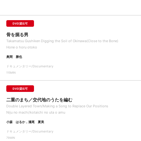
DVD貸出可
骨を掘る男
Takamatsu Gushiken Digging the Soil of Okinawa(Close to the Bone)
Hone o horu otoko
奥間 勝也
ドキュメンタリー/Documentary
115MIN
DVD貸出可
二重のまち／交代地のうたを編む
Double Layered Town/Making a Song to Replace Our Positions
Niju no machi/kotaichi no uta o amu
小森 はるか，瀬尾 夏美
ドキュメンタリー/Documentary
79MIN