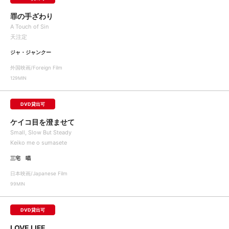
罪の手ざわり
A Touch of Sin
天注定
ジャ・ジャンクー
外国映画/Foreign Film
129MIN
DVD貸出可
ケイコ目を澄ませて
Small, Slow But Steady
Keiko me o sumasete
三宅 唱
日本映画/Japanese Film
99MIN
DVD貸出可
LOVE LIFE