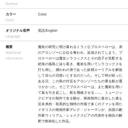
Runtime
カラー
Color
Color
オリジナル音声
英語/English
Language
概要
魔術の研究に明け暮れるミラノ公プロスペローは、弟
のアロンゾーに公位を奪われ、追放されてしまう。プ
Additional
ロスペローは魔女シラコックスとその息子が支配する
Information
絶海の孤島に辿り着き、魔術を用いてシラコックスを
打ち倒し、捕われの身であった妖精エーリアルを解放
して自らの召使いとするのだった。そして時が経った
ある日、この島の付近をアロンゾーたちの乗る船が通
りかかった。そこでプロスペローは、また魔術を用い
て嵐を引き起こし、船を難破させる……。 ミュージッ
クビデオの制作で名を馳せ、映画制作に進出した後も
近未来的・耽美的な独特の作風で多くのファンを得た
イギリスの映画作家デレク・ジャーマンが、自国の劇
作家ウィリアム・シェイクスピアの代表作を独自の解
釈で映画化した作品。