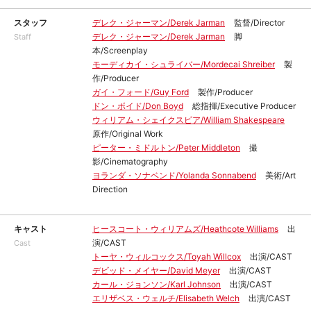
スタッフ
デレク・ジャーマン/Derek Jarman
監督/Director
デレク・ジャーマン/Derek Jarman
脚
Staff
本/Screenplay
モーディカイ・シュライバー/Mordecai Shreiber
製
作/Producer
ガイ・フォード/Guy Ford
製作/Producer
ドン・ボイド/Don Boyd
総指揮/Executive Producer
ウィリアム・シェイクスピア/William Shakespeare
原作/Original Work
ピーター・ミドルトン/Peter Middleton
撮
影/Cinematography
ヨランダ・ソナベンド/Yolanda Sonnabend
美術/Art
Direction
キャスト
ヒースコート・ウィリアムズ/Heathcote Williams
出
演/CAST
Cast
トーヤ・ウィルコックス/Toyah Willcox
出演/CAST
デビッド・メイヤー/David Meyer
出演/CAST
カール・ジョンソン/Karl Johnson
出演/CAST
エリザベス・ウェルチ/Elisabeth Welch
出演/CAST