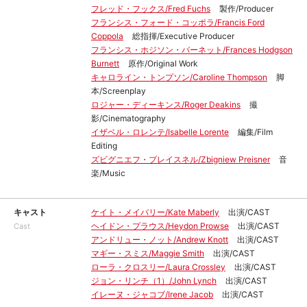
フレッド・フックス/Fred Fuchs
製作/Producer
フランシス・フォード・コッポラ/Francis Ford
Coppola
総指揮/Executive Producer
フランシス・ホジソン・バーネット/Frances Hodgson
Burnett
原作/Original Work
キャロライン・トンプソン/Caroline Thompson
脚
本/Screenplay
ロジャー・ディーキンス/Roger Deakins
撮
影/Cinematography
イザベル・ロレンテ/Isabelle Lorente
編集/Film
Editing
ズビグニエフ・プレイスネル/Zbigniew Preisner
音
楽/Music
キャスト
ケイト・メイバリー/Kate Maberly
出演/CAST
ヘイドン・プラウス/Heydon Prowse
出演/CAST
Cast
アンドリュー・ノット/Andrew Knott
出演/CAST
マギー・スミス/Maggie Smith
出演/CAST
ローラ・クロスリー/Laura Crossley
出演/CAST
ジョン・リンチ（1）/John Lynch
出演/CAST
イレーヌ・ジャコブ/Irene Jacob
出演/CAST