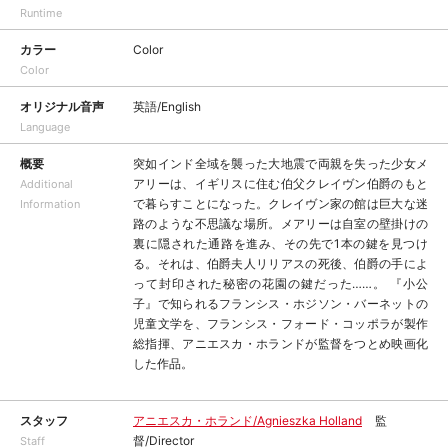
Runtime
カラー
Color
Color
オリジナル音声
英語/English
Language
概要
突如インド全域を襲った大地震で両親を失った少女メ
アリーは、イギリスに住む伯父クレイヴン伯爵のもと
Additional
で暮らすことになった。クレイヴン家の館は巨大な迷
Information
路のような不思議な場所。メアリーは自室の壁掛けの
裏に隠された通路を進み、その先で1本の鍵を見つけ
る。それは、伯爵夫人リリアスの死後、伯爵の手によ
って封印された秘密の花園の鍵だった……。 『小公
子』で知られるフランシス・ホジソン・バーネットの
児童文学を、フランシス・フォード・コッポラが製作
総指揮、アニエスカ・ホランドが監督をつとめ映画化
した作品。
スタッフ
アニエスカ・ホランド/Agnieszka Holland
監
督/Director
Staff