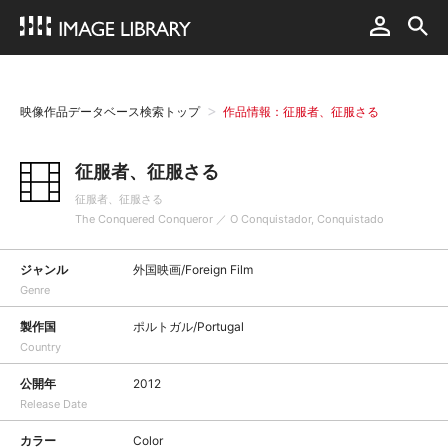
映像作品データベース検索トップ
作品情報：征服者、征服さる
征服者、征服さる
征服者、征服さる
The Conquered Conqueror ／ O Conquistador, Conquistado
ジャンル
外国映画/Foreign Film
Genre
製作国
ポルトガル/Portugal
Country
公開年
2012
Release Date
カラー
Color