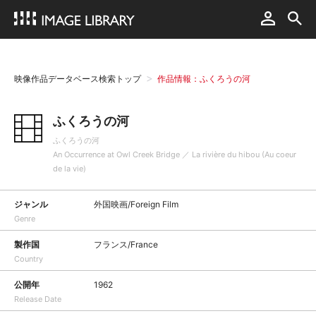
映像作品データベース検索トップ
作品情報：ふくろうの河
ふくろうの河
ふくろうの河
An Occurrence at Owl Creek Bridge ／ La rivière du hibou (Au coeur
de la vie)
ジャンル
外国映画/Foreign Film
Genre
製作国
フランス/France
Country
公開年
1962
Release Date