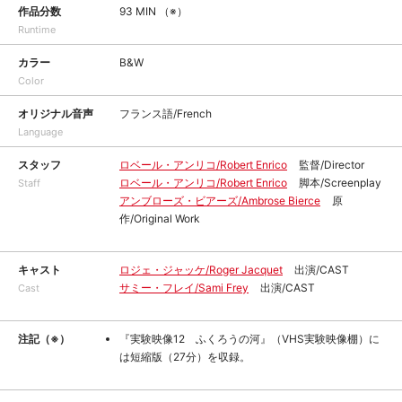
作品分数
93 MIN （※）
Runtime
カラー
B&W
Color
オリジナル音声
フランス語/French
Language
スタッフ
ロベール・アンリコ/Robert Enrico
監督/Director
ロベール・アンリコ/Robert Enrico
脚本/Screenplay
Staff
アンブローズ・ビアーズ/Ambrose Bierce
原
作/Original Work
キャスト
ロジェ・ジャッケ/Roger Jacquet
出演/CAST
サミー・フレイ/Sami Frey
出演/CAST
Cast
注記（※）
『実験映像12 ふくろうの河』（VHS実験映像棚）に
は短縮版（27分）を収録。