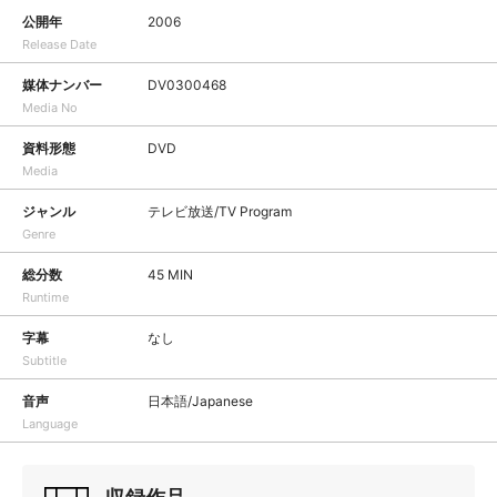
公開年
2006
Release Date
媒体ナンバー
DV0300468
Media No
資料形態
DVD
Media
ジャンル
テレビ放送/TV Program
Genre
総分数
45 MIN
Runtime
字幕
なし
Subtitle
音声
日本語/Japanese
Language