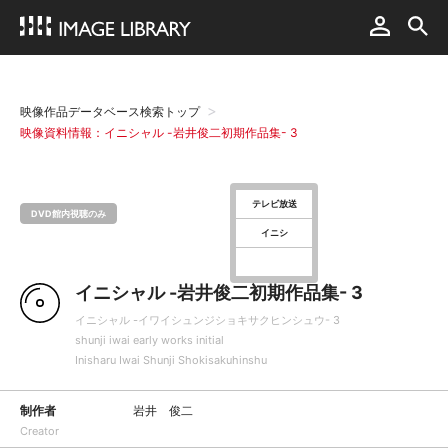
映像作品データベース検索トップ
映像資料情報：イニシャル -岩井俊二初期作品集- 3
テレビ放送
DVD館内視聴のみ
イニシ
イニシャル -岩井俊二初期作品集- 3
イニシャル -イワイシュンジショキサクヒンシュウ- 3
shunji iwai early works initial
Inisharu Iwai Shunji Shokisakuhinshu
制作者
岩井 俊二
Creator