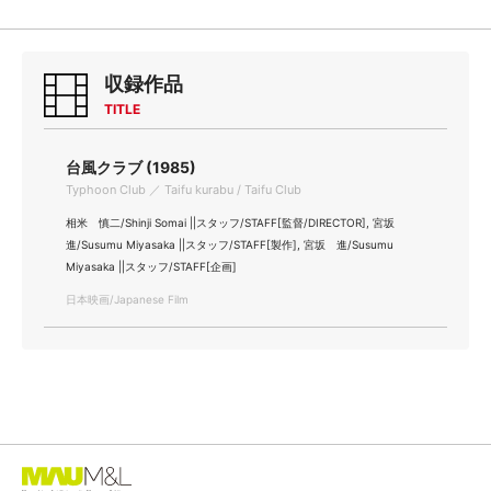
収録作品
TITLE
台風クラブ (1985)
Typhoon Club ／ Taifu kurabu / Taifu Club
相米 慎二/Shinji Somai ||スタッフ/STAFF[監督/DIRECTOR], 宮坂
進/Susumu Miyasaka ||スタッフ/STAFF[製作], 宮坂 進/Susumu
Miyasaka ||スタッフ/STAFF[企画]
日本映画/Japanese Film