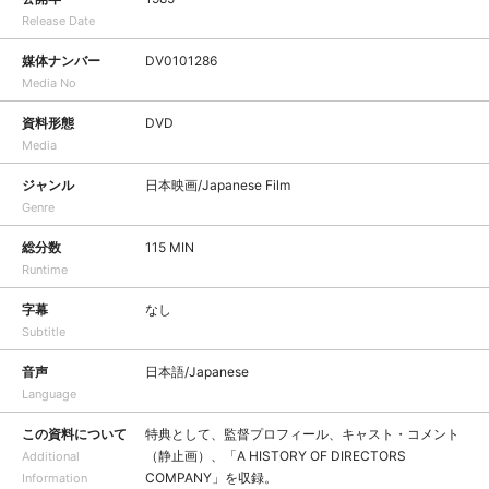
Release Date
媒体ナンバー
DV0101286
Media No
資料形態
DVD
Media
ジャンル
日本映画/Japanese Film
Genre
総分数
115 MIN
Runtime
字幕
なし
Subtitle
音声
日本語/Japanese
Language
この資料について
特典として、監督プロフィール、キャスト・コメント
（静止画）、「A HISTORY OF DIRECTORS
Additional
COMPANY」を収録。
Information