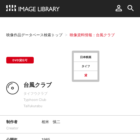
映像作品データベース検索トップ
映像資料情報：台風クラブ
日本映画
DVD貸出可
タイフ
貸
台風クラブ
タイフウクラブ
Typhoon Club
Taifukurabu
制作者
相米 慎二
Creator
公開年
1985