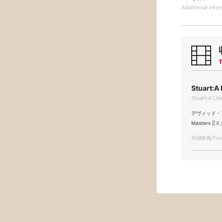
Additional
Info
T
Stuart:A
Stuart:A Li
デヴィッド・アッ
Masters |
外国映画/Forei