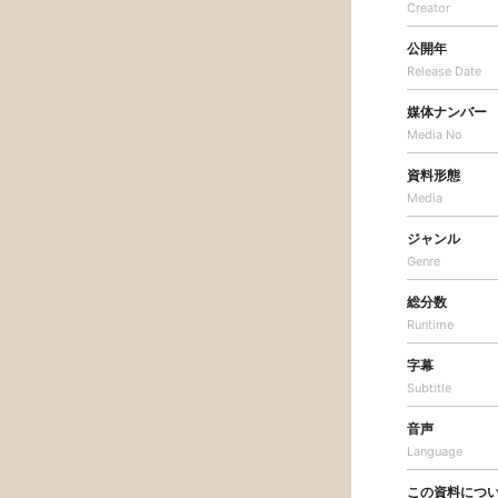
Creator
公開年
Release Date
媒体ナンバー
Media No
資料形態
Media
ジャンル
Genre
総分数
Runtime
字幕
Subtitle
音声
Language
この資料につ