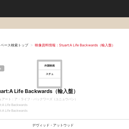
タベース検索トップ
映像資料情報：Stuart:A Life Backwards（輸入盤）
外国映画
み
スチュ
uart:A Life Backwards（輸入盤）
ュアート：ア・ライフ・バックワーズ（ユニュウバン）
t:A Life Backwards
t:A Life Backwards
デヴィッド・アットウッド