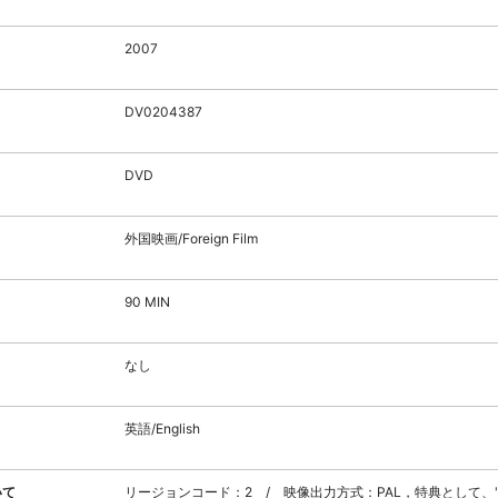
2007
DV0204387
DVD
外国映画/Foreign Film
90 MIN
なし
英語/English
いて
リージョンコード：2 / 映像出力方式：PAL，特典として、"C