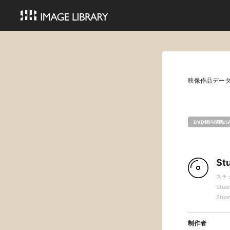
映像作品デー
DVD館内視聴の
St
スチ
Stuar
Stuar
制作者