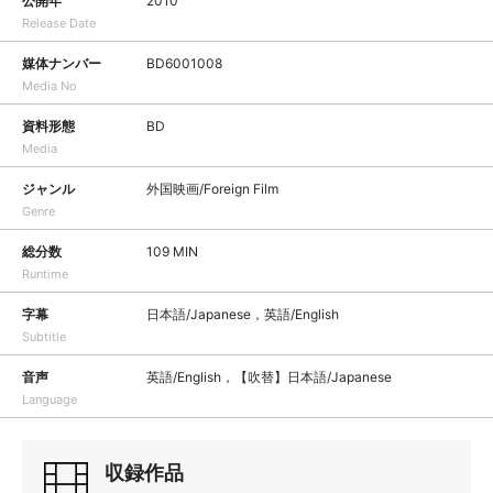
公開年
2010
Release Date
媒体ナンバー
BD6001008
Media No
資料形態
BD
Media
ジャンル
外国映画/Foreign Film
Genre
総分数
109 MIN
Runtime
字幕
日本語/Japanese，英語/English
Subtitle
音声
英語/English，【吹替】日本語/Japanese
Language
収録作品