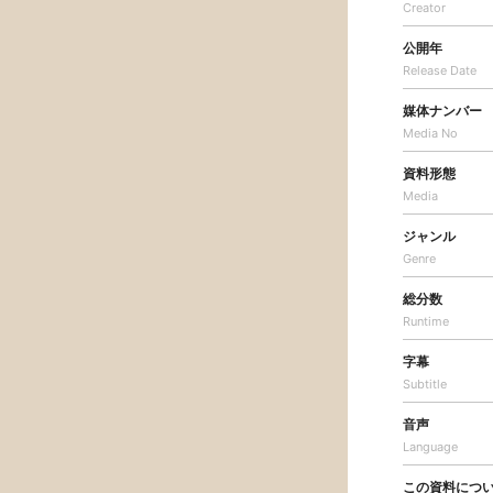
Creator
公開年
Release Date
媒体ナンバー
Media No
資料形態
Media
ジャンル
Genre
総分数
Runtime
字幕
Subtitle
音声
Language
この資料につ