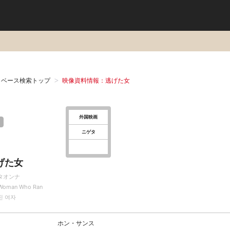
タベース検索トップ
映像資料情報：逃げた女
外国映画
ニゲタ
げた女
タオンナ
Woman Who Ran
친 여자
ホン・サンス