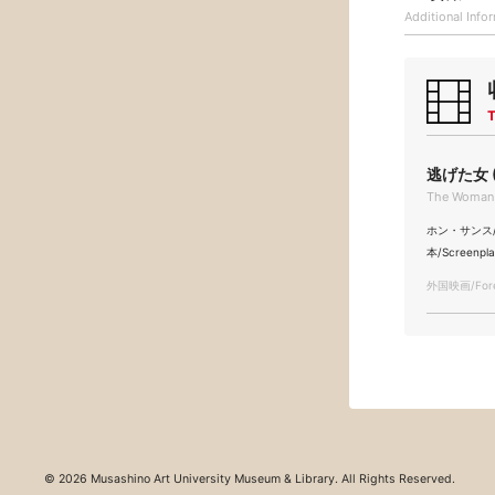
Additional
Info
T
逃げた女 (
The Woma
ホン・サンス/Sa
本/Screenpl
外国映画/Forei
© 2026 Musashino Art University Museum & Library. All Rights Reserved.