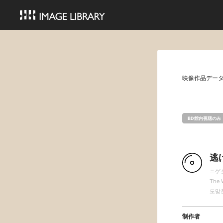
映像作品デー
BD館内視聴のみ
逃
ニゲ
The 
도망
制作者