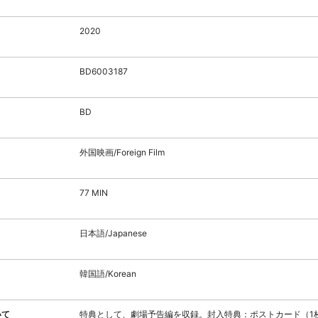
2020
BD6003187
BD
外国映画/Foreign Film
77 MIN
日本語/Japanese
韓国語/Korean
いて
特典として、劇場予告編を収録。封入特典：ポストカード（1