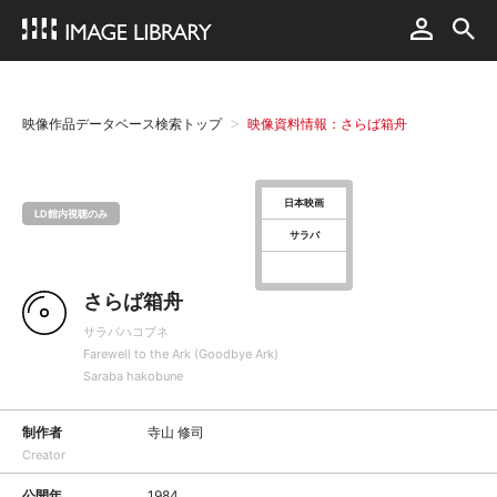
映像作品データベース検索トップ
映像資料情報：さらば箱舟
日本映画
LD館内視聴のみ
サラバ
さらば箱舟
サラバハコブネ
Farewell to the Ark (Goodbye Ark)
Saraba hakobune
制作者
寺山 修司
Creator
公開年
1984