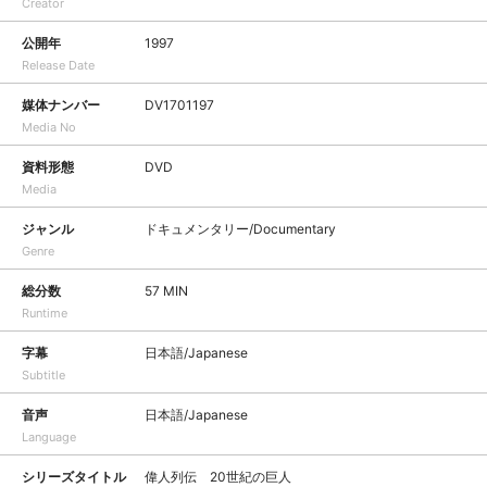
Creator
公開年
1997
Release Date
媒体ナンバー
DV1701197
Media No
資料形態
DVD
Media
ジャンル
ドキュメンタリー/Documentary
Genre
総分数
57 MIN
Runtime
字幕
日本語/Japanese
Subtitle
音声
日本語/Japanese
Language
シリーズタイトル
偉人列伝 20世紀の巨人