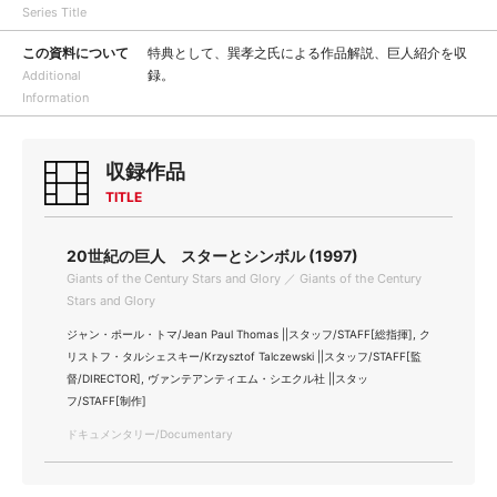
Series Title
この資料について
特典として、巽孝之氏による作品解説、巨人紹介を収
録。
Additional
Information
収録作品
TITLE
20世紀の巨人 スターとシンボル (1997)
Giants of the Century Stars and Glory ／ Giants of the Century
Stars and Glory
ジャン・ポール・トマ/Jean Paul Thomas ||スタッフ/STAFF[総指揮], ク
リストフ・タルシェスキー/Krzysztof Talczewski ||スタッフ/STAFF[監
督/DIRECTOR], ヴァンテアンティエム・シエクル社 ||スタッ
フ/STAFF[制作]
ドキュメンタリー/Documentary