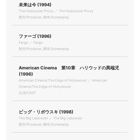
未来は今 (1994)
The Hudsucker Proxy ／ The Hudsucker Proxy
製作/Producer, 脚本/Screenplay
ファーゴ (1996)
Fargo ／ Fargo
製作/Producer, 脚本/Screenplay
American Cinema 第10章 ハリウッドの異端児
(1996)
American Cinema:The Edge of Hollywood ／ American
Cinema:The Edge of Hollywood
出演/CAST
ビッグ・リボウスキ (1998)
The Big Lebowski ／ The Big Lebowski
製作/Producer, 脚本/Screenplay