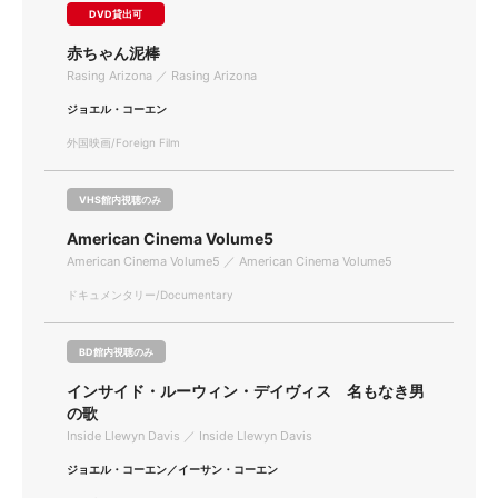
DVD貸出可
赤ちゃん泥棒
Rasing Arizona ／ Rasing Arizona
ジョエル・コーエン
外国映画/Foreign Film
VHS館内視聴のみ
American Cinema Volume5
American Cinema Volume5 ／ American Cinema Volume5
ドキュメンタリー/Documentary
BD館内視聴のみ
インサイド・ルーウィン・デイヴィス 名もなき男
の歌
Inside Llewyn Davis ／ Inside Llewyn Davis
ジョエル・コーエン／イーサン・コーエン