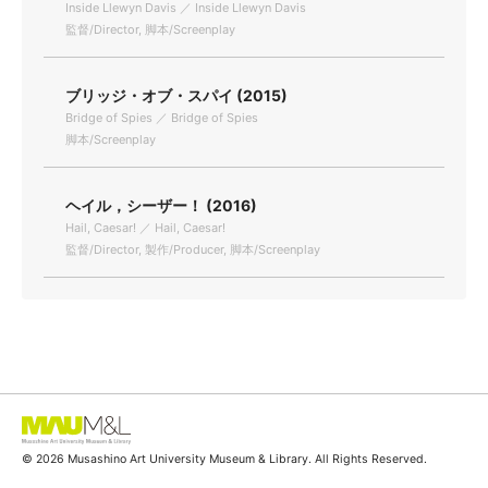
Inside Llewyn Davis ／ Inside Llewyn Davis
監督/Director, 脚本/Screenplay
ブリッジ・オブ・スパイ (2015)
Bridge of Spies ／ Bridge of Spies
脚本/Screenplay
ヘイル，シーザー！ (2016)
Hail, Caesar! ／ Hail, Caesar!
監督/Director, 製作/Producer, 脚本/Screenplay
© 2026 Musashino Art University Museum & Library. All Rights Reserved.