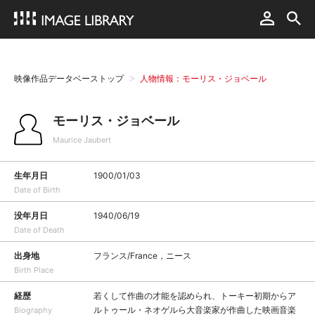
映像作品データベーストップ
人物情報：モーリス・ジョベール
モーリス・ジョベール
Maurice Jaubert
生年月日
1900/01/03
Date of Birth
没年月日
1940/06/19
Date of Death
出身地
フランス/France，ニース
Birth Place
経歴
若くして作曲の才能を認められ、トーキー初期からア
ルトゥール・ネオゲルら大音楽家が作曲した映画音楽
Biography