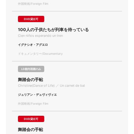
外国映画/Foreign Film
DVD貸出可
100人の子供たちが列車を待っている
Cien niños esperando un tren
イグナシオ・アグエロ
ドキュメンタリー/Documentary
LD館内視聴のみ
舞踏会の手帖
Christine(Dance of Life) ／ Un carnet de bal
ジュリアン・デュヴィヴィエ
外国映画/Foreign Film
DVD貸出可
舞踏会の手帖