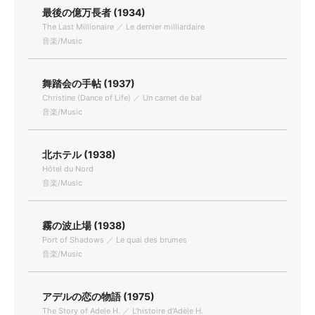
最後の億万長者 (1934)
The Last Millionaire ／ Le dernier milliardaire
音楽/Music
舞踏会の手帖 (1937)
Christine (Dance of Life) ／ Un carnet de bal
音楽/Music
北ホテル (1938)
Hôtel du Nord
音楽/Music
霧の波止場 (1938)
Port of Shadows ／ Le quai des brumes
音楽/Music
アデルの恋の物語 (1975)
The Story of Adele H. ／ L'histoire d'Adèle H.