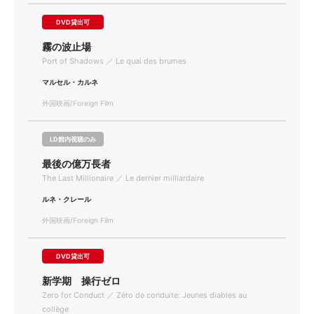
DVD貸出可
霧の波止場
Port of Shadows ／ Le quai des brumes
マルセル・カルネ
外国映画/Foreign Film
LD館内視聴のみ
最後の億万長者
The Last Millionaire ／ Le dernier milliardaire
ルネ・クレール
外国映画/Foreign Film
DVD貸出可
新学期 操行ゼロ
Zero for Conduct ／ Zéro de conduite: Jeunes diables au
collège