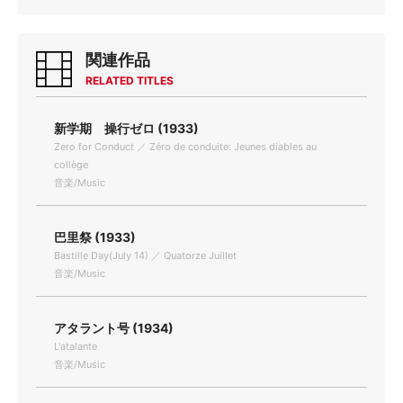
関連作品
RELATED TITLES
新学期 操行ゼロ (1933)
Zero for Conduct ／ Zéro de conduite: Jeunes diables au
collège
音楽/Music
巴里祭 (1933)
Bastille Day(July 14) ／ Quatorze Juillet
音楽/Music
アタラント号 (1934)
L'atalante
音楽/Music