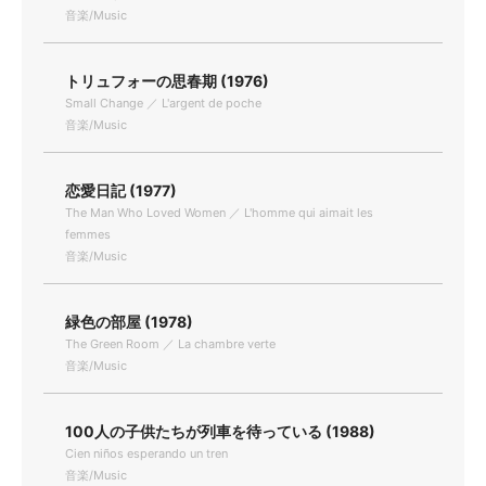
音楽/Music
トリュフォーの思春期 (1976)
Small Change ／ L'argent de poche
音楽/Music
恋愛日記 (1977)
The Man Who Loved Women ／ L'homme qui aimait les
femmes
音楽/Music
緑色の部屋 (1978)
The Green Room ／ La chambre verte
音楽/Music
100人の子供たちが列車を待っている (1988)
Cien niños esperando un tren
音楽/Music