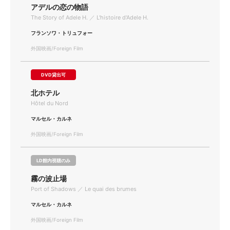
アデルの恋の物語
The Story of Adele H. ／ L'histoire d'Adele H.
フランソワ・トリュフォー
外国映画/Foreign Film
DVD貸出可
北ホテル
Hôtel du Nord
マルセル・カルネ
外国映画/Foreign Film
LD館内視聴のみ
霧の波止場
Port of Shadows ／ Le quai des brumes
マルセル・カルネ
外国映画/Foreign Film