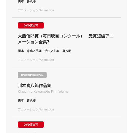
川本 喜八郎
アニメーション/Animation
DVD貸出可
大藤信郎賞（毎日映画コンクール） 受賞短編アニ
メーション全集7
岡本 忠成／手塚 治虫／川本 喜八郎
アニメーション/Animation
DVD館内視聴のみ
川本喜八郎作品集
Kihachiro Kawamoto Film Works
川本 喜八郎
アニメーション/Animation
DVD貸出可