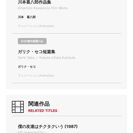
川本喜八郎作品集
Kihachiro Kawamoto Film Works
川本 喜八郎
アニメーション/Animation
DVD館内視聴のみ
ガリク・セコ短篇集
Garik Seko ／ Kubula a Kuba Kubikula
ガリク・セコ
アニメーション/Animation
関連作品
RELATED TITLES
僕の友達はチクタクいう (1987)
M?j kamarad tika