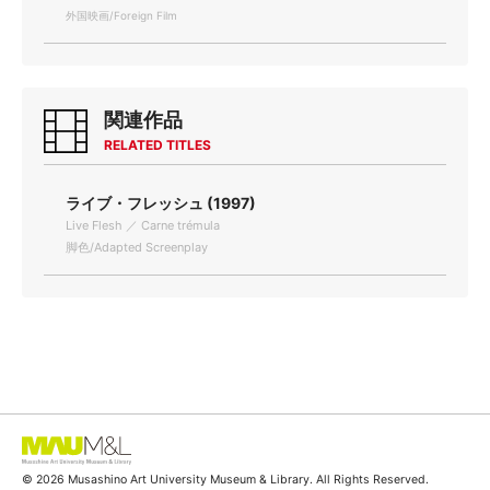
外国映画/Foreign Film
関連作品
RELATED TITLES
ライブ・フレッシュ (1997)
Live Flesh ／ Carne trémula
脚色/Adapted Screenplay
© 2026 Musashino Art University Museum & Library. All Rights Reserved.