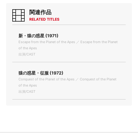
関連作品
RELATED TITLES
新・猿の惑星 (1971)
Escape from the Planet of the Apes ／ Escape from the Planet
of the Apes
出演/CAST
猿の惑星・征服 (1972)
Conquest of the Planet of the Apes ／ Conquest of the Planet
of the Apes
出演/CAST