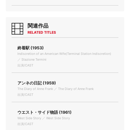
関連作品
RELATED TITLES
終着駅 (1953)
Indiscretion of an American Wife(Terminal Station Indiscretion)
／ Stazione Termini
出演/CAST
アンネの日記 (1959)
The Diary of Anne Frank ／ The Diary of Anne Frank
出演/CAST
ウエスト・サイド物語 (1961)
West Side Story ／ West Side Story
出演/CAST