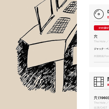
DVD貸出
穴
The Hole ／ 
ジャック・ベ
外国映画/Forei
R
穴 (1960
The Hole ／ 
出演/CAST