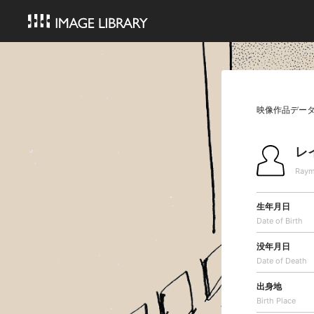
映像作品デー
レ
Raym
生年月日
Date of Birth
没年月日
Date of Death
出身地
Birth Place