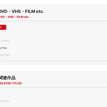
DVD・VHS・FILM etc.
DVD・VHS・FILM etc.
可
Le trou
ッケル
gn Film
関連作品
ELATED TITLES
)
Le trou